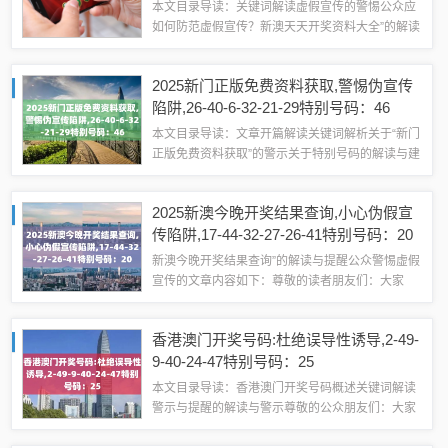
本文目录导读：关键词解读虚假宣传的警惕公众应
如何防范虚假宣传？新澳天天开奖资料大全”的解读
与公众警惕虚假宣传的提醒尊敬的读者们：我们收
到了一组关键词：“新澳天天开奖资料大全1002期
2025新门正版免费资料获取,警惕伪宣传
_12-33-31-9-3-40特...
陷阱,26-40-6-32-21-29特别号码：46
本文目录导读：文章开篇解读关键词解析关于“新门
正版免费资料获取”的警示关于特别号码的解读与建
议2025新门正版免费资料获取”等相关内容的解读
与公众警示文章开篇解读我们注意到网络上出现了
2025新澳今晚开奖结果查询,小心伪假宣
关于“2025新门正版免费资料获...
传陷阱,17-44-32-27-26-41特别号码：20
新澳今晚开奖结果查询”的解读与提醒公众警惕虚假
宣传的文章内容如下：尊敬的读者朋友们：大家
好！我想向大家解释一下关于“新澳今晚开奖结果查
询”的相关内容，随着互联网的普及，越来越多的人
香港澳门开奖号码:杜绝误导性诱导,2-49-
开始关注各类彩票开奖信息，希望通过购...
9-40-24-47特别号码：25
本文目录导读：香港澳门开奖号码概述关键词解读
警示与提醒的解读与警示尊敬的公众朋友们：大家
好！针对您提供的关键词：“香港澳门开奖号码-{标