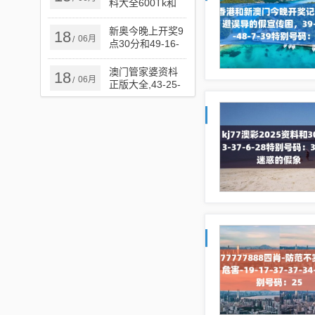
料大全600Tk和
16-10-31-2-20-
27特别号码：41-
新奥今晚上开奖9
18
06月
/
拒绝虚假的诱惑
点30分和49-16-
14-1-35-9特别号
码：15,规避有名
澳门管家婆资枓
18
06月
/
无实噱头
正版大全,43-25-
44-6-29-2特别号
码：21-警惕虚假
诱导危害