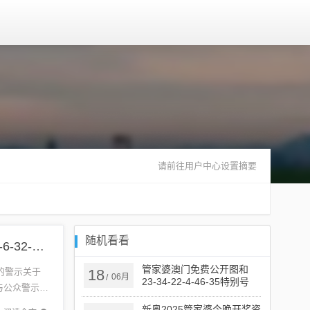
请前往用户中心设置摘要
随机看看
2025新门正版免费资料获取,警惕伪宣传陷阱,26-40-6-32-21-29特别号码：46
管家婆澳门免费公开图和
的警示关于
18
06月
/
23-34-22-4-46-35特别号
与公众警示文
码：44,杜绝虚假的假营销
幻
新奥2025管家婆今晚开奖资