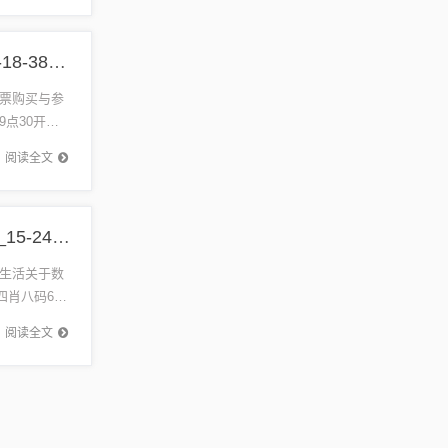
新澳今晚上9点30开奖,杜绝欺诈的巧言辞,11-47-16-18-38-42特别号码：16
票购买与参
点30开
阅读全文
7777788888管家婆四肖八码63期_留心不实诱导语_15-24-12-37-22-2特别号码：3
生活关于数
四肖八码63
阅读全文