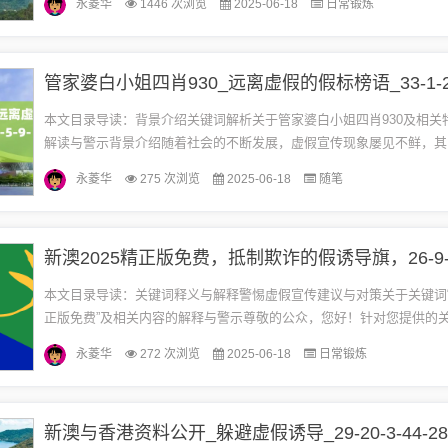
永菱华
1446 次浏览
2025-06-18
日常锻炼
本文目录导读：背景介绍关键词解析关于管家婆白小姐四肖930及相关
解读与警示背景介绍随着社会的不断发展，虚假宣传现象屡见不鲜，其
预测、号码解读等更是层出不穷，有关“管家婆白小姐四肖930”及一系列特
永菱华
275 次浏览
2025-06-18
随笔
本文目录导读：关键词释义与解释警惕虚假宣传建议与对策关于关键词“新
正版免费”及相关内容的解释与警示尊敬的公众，您好！针对您提供的关
2025精正版免费”，我们需要明确一点：任何涉及彩票、赌博或与之...
永菱华
272 次浏览
2025-06-18
日常锻炼