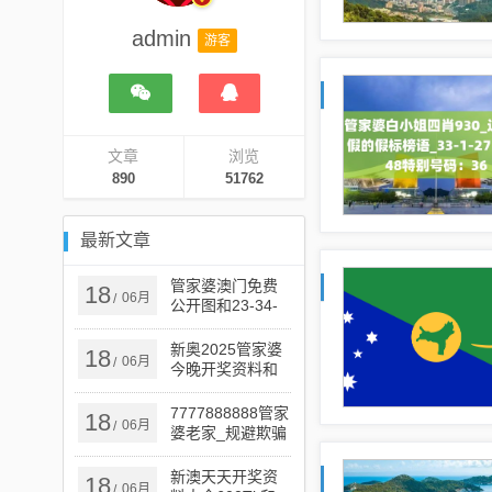
admin
游客
文章
浏览
890
51762
最新文章
管家婆澳门免费
18
06月
/
公开图和23-34-
22-4-46-35特别
号码：44,杜绝虚
新奥2025管家婆
18
06月
/
假的假营销幻
今晚开奖资料和
32-20-15-23-49-
11特别号码：3,
7777888888管家
18
06月
/
留心误导的假宣
婆老家_规避欺骗
传单
广告危害_37-9-
46-24-13-21特别
新澳天天开奖资
18
06月
/
号码：42