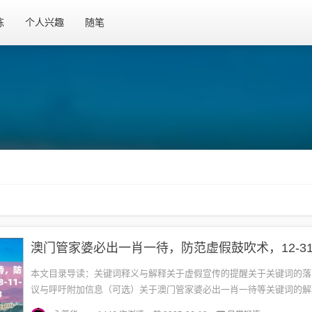
炼
个人兴趣
随笔
本文目录导读：关键词释义与解释关于虚假宣传的提醒关于关键词的落
议与呼吁附加信息（可选）关于澳门管家婆必出一肖一待等关键词的解
敬的读者朋友们：大家好！我们将针对您提供的关键词“澳门管家婆必出一