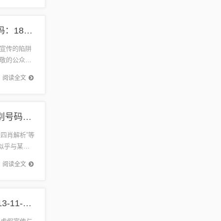
2005天天开彩免费资料和36-38-8-37-30-37特别号码：18-拒绝虚假噱头风险
宣传的陷阱
敬的公众朋
，针对您
阅读全文
2025管家婆白小姐四肖解析和42-29-4-15-16-46特别号码：29,留心欺诈性广告
四肖解析”等
似乎与某种
.
阅读全文
管家婆四肖八码99期真相,抵制欺诈的假推广像,20-13-11-35-25-25特别号码：37