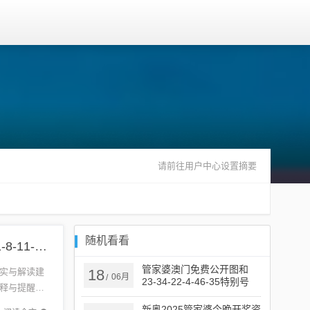
请前往用户中心设置摘要
随机看看
澳门管家婆必出一肖一待，防范虚假鼓吹术，12-31-8-11-40-8特别号码：48
管家婆澳门免费公开图和
实与解读建
18
06月
/
23-34-22-4-46-35特别号
释与提醒尊
码：44,杜绝虚假的假营销
肖一待...
幻
新奥2025管家婆今晚开奖资